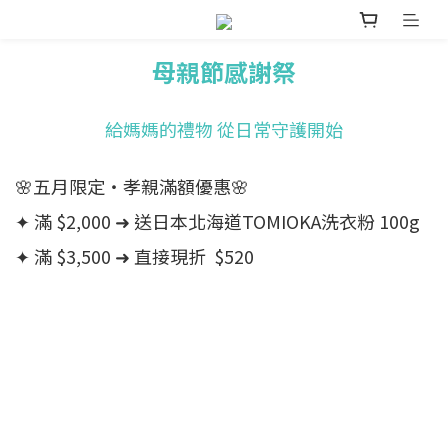
母親節感謝祭
給媽媽的禮物 從日常守護開始
🌸五月限定・孝親滿額優惠🌸
✦ 滿 $2,000 ➜ 送日本北海道TOMIOKA洗衣粉 100g
✦ 滿 $3,500 ➜ 直接現折 $520