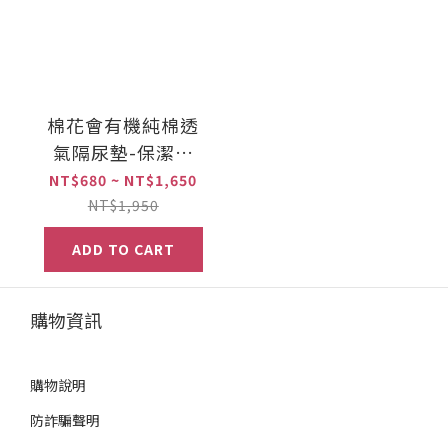
棉花會有機純棉透
氣隔尿墊-保潔墊
(多種尺寸, 款式)
NT$680 ~ NT$1,650
NT$1,950
ADD TO CART
購物資訊
購物說明
防詐騙聲明