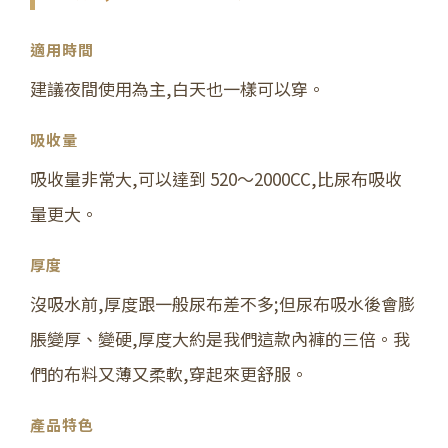
適用時間
建議夜間使用為主,白天也一樣可以穿。
吸收量
吸收量非常大,可以達到 520～2000CC,比尿布吸收
量更大。
厚度
沒吸水前,厚度跟一般尿布差不多;但尿布吸水後會膨
脹變厚、變硬,厚度大約是我們這款內褲的三倍。我
們的布料又薄又柔軟,穿起來更舒服。
產品特色