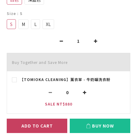
Size
: S
S
M
L
XL
Buy Together and Save More
【TOMIOKA CLEANING】薰衣草 - 牛奶罐洗衣粉
SALE NT$880
ADD TO CART
BUY NOW