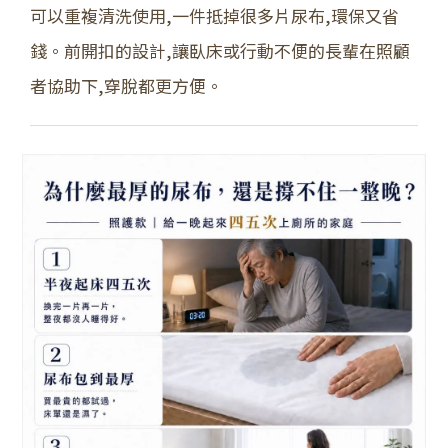
可以重複清洗使用,一件抵掉很多片尿布,環保又省
錢。前開扣的設計,讓臥床或行動不便的長輩在照顧
者協助下,穿脫都更方便。