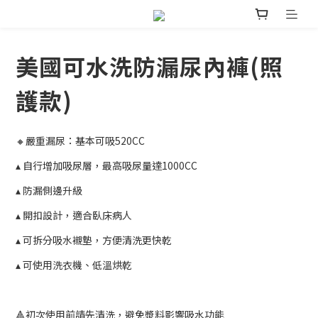
美國可水洗防漏尿內褲(照
護款)
🔸嚴重漏尿：基本可吸520CC
▴ 自行增加吸尿層，最高吸尿量達1000CC
▴ 防漏側邊升級
▴ 開扣設計，適合臥床病人
▴ 可拆分吸水襯墊，方便清洗更快乾
▴ 可使用洗衣機、低溫烘乾
🔺初次使用前請先清洗，避免漿料影響吸水功能