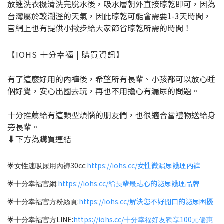
放進洗衣機清洗完脫水後，吸水層朝外直接晾乾即可，因為
台灣屬於較潮溼的天氣，因此晾乾可能會需要1-3天時間，
官網上也有提供小撇步給大家節省晾乾所需的時間！
【IOHS 十分幸福 | 購買資訊】
有了這麼好用的內褲後，希望所有長輩、小孩都可以放心睡
個好覺，安心出國去玩，再也不用擔心有漏尿的問題。
十分推薦給有這類型煩惱的朋友們，也很適合當禮物送給身
旁長輩。
⬇️下方為購買連結
30cc:
https://iohs.cc/
女性微漏尿護理內褲
女性速吸尿用內褲
🌟
:
https://iohs.cc/
給長輩最貼心的泌尿護理品牌
十分幸福官網
🌟
:
https://iohs.cc/
解決您不好開口的泌尿困擾
十分幸福官方粉絲頁
🌟
LINE:
https://iohs.cc/
100
十分幸福官方
十分幸福好友獨享
元優惠
🌟