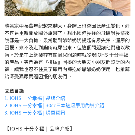
隨著家中長輩年紀越來越大，身體上也會因此產生變化，好
不容易重新開放國外旅遊了，想出國但長途的飛機對長輩來
說卻是一大負擔，
最常聽到爺爺奶奶提起有尿失禁、漏尿的
困擾，來不及走到廁所就尿出來，但這個問題讓他們難以啟
齒。於是在上網搜尋有關漏尿問題時
就發現IOHS 十分幸福
的產品，專門為有『排尿』困擾的大朋友小朋友們設計的內
褲，讓我也忍不住買了尿用內褲送給爺爺奶奶使用，也
推薦
給深受漏尿問題困擾的朋友們。
文章目錄
1. IOHS 十分幸福 | 品牌介紹
2. IOHS 十分幸福 | 30cc日本速吸尿用內褲介紹
3. IOHS 十分幸福 | 購買資訊
【IOHS 十分幸福 | 品牌介紹】