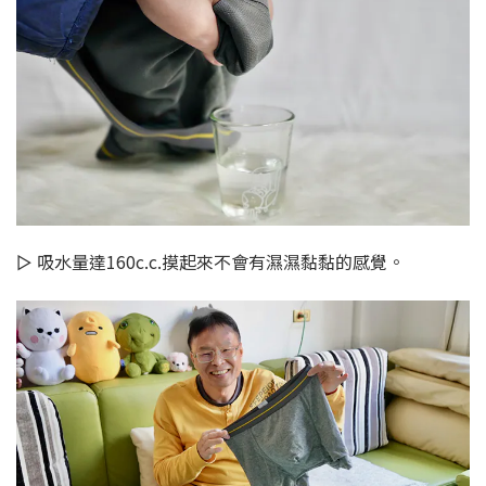
▻ 吸水量達160c.c.摸起來不會有濕濕黏黏的感覺。