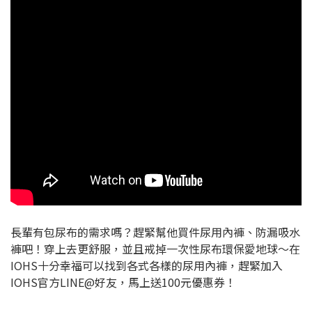
長輩有包尿布的需求嗎？趕緊幫他買件尿用內褲、防漏吸水
褲吧！穿上去更舒服，並且戒掉一次性尿布環保愛地球～在
IOHS十分幸福可以找到各式各樣的尿用內褲，趕緊加入
IOHS官方LINE@好友，馬上送100元優惠券！