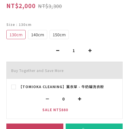
NT$2,000
NT$3,300
Size
: 130cm
130cm
140cm
150cm
Buy Together and Save More
【TOMIOKA CLEANING】薰衣草 - 牛奶罐洗衣粉
SALE NT$880