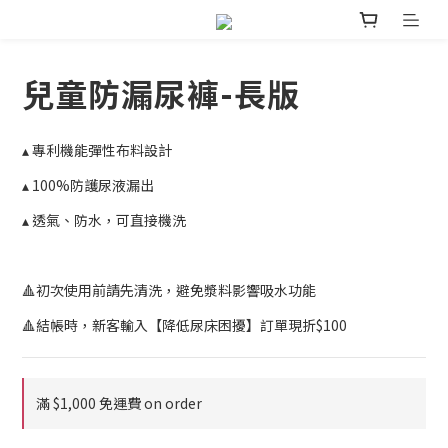
兒童防漏尿褲-長版
▴ 專利機能彈性布料設計
▴ 100%防護尿液漏出
▴ 透氣、防水，可直接機洗
🔺初次使用前請先清洗，避免漿料影響吸水功能
🔺結帳時，新客輸入【降低尿床困擾】訂單現折$100
滿 $1,000 免運費 on order