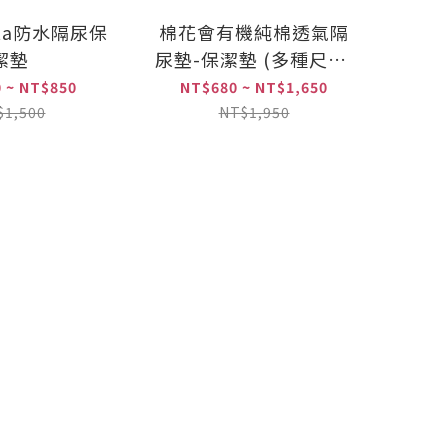
ata防水隔尿保
棉花會有機純棉透氣隔
潔墊
尿墊-保潔墊 (多種尺寸,
款式)
 ~ NT$850
NT$680 ~ NT$1,650
$1,500
NT$1,950