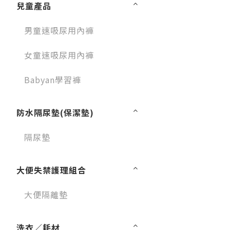
兒童產品
男童速吸尿用內褲
女童速吸尿用內褲
Babyan學習褲
防水隔尿墊(保潔墊)
隔尿墊
大便失禁護理組合
大便隔離墊
洗衣／耗材