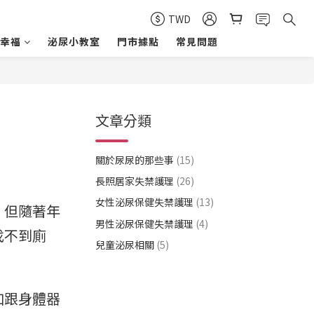
TWD
幸福
泌尿小教室
門市據點
常見問題
文章分類
？
關於尿尿的那些事
(15)
長照居家失禁護理
(26)
女性泌尿保健失禁護理
(13)
，但隨著年
男性泌尿保健失禁護理
(4)
找不到廁
兒童泌尿相關
(5)
加跟身體器