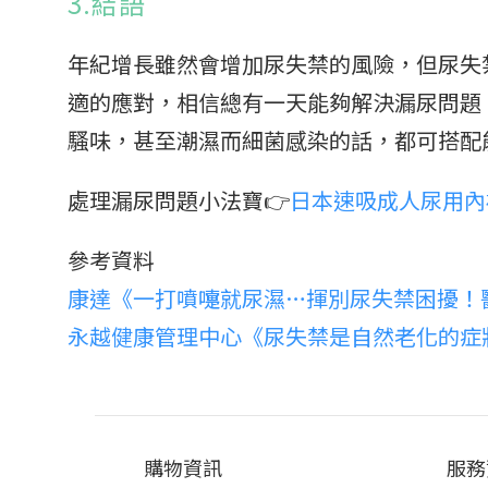
3.結語
年紀增長雖然會增加尿失禁的風險，但尿失
適的應對，相信總有一天能夠解決漏尿問題
騷味，甚至潮濕而細菌感染的話，都可搭配
處理漏尿問題小法寶👉
日本速吸成人尿用內
參考資料
康達《一打噴嚏就尿濕…揮別尿失禁困擾！
永越健康管理中心《尿失禁是自然老化的症
購物資訊
服務