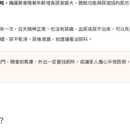
略。
攝護腺會隨著年齡增長逐漸變大，膀胱功能與尿道括約肌也
床一次，白天精神正常，也沒有尿痛、血尿或尿不出來，可以先
變細、尿不乾淨、尿後滴漏，就建議看泌尿科。
出門、開會前焦慮、外出一定要找廁所，或讓家人擔心半夜跌倒
？