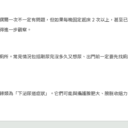
偶爾一次不一定有問題，但如果每晚固定起床 2 次以上，甚至
得進一步觀察。
廁所。常見情況包括剛尿完沒多久又想尿、出門前一定要先找廁
歸類為「下泌尿道症狀」。它們可能與攝護腺肥大、膀胱收縮力