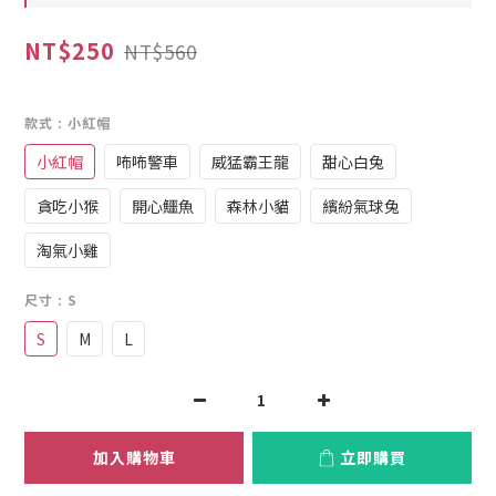
NT$250
NT$560
款式
: 小紅帽
小紅帽
咘咘警車
威猛霸王龍
甜心白兔
貪吃小猴
開心鱷魚
森林小貓
繽紛氣球兔
淘氣小雞
尺寸
: S
S
M
L
加入購物車
立即購買