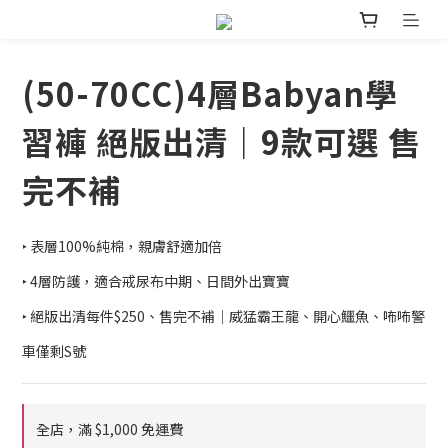
(50-70CC)4層Babyan學
習褲 絕版出清｜9款可選 售
完不補
‣ 表層100%純棉，親膚舒適加倍
‣ 4層防護，適合戒尿布中期、日間外出寶寶
‣ 絕版出清每件$250、售完不補｜威猛霸王龍、開心鱷魚、咘咘警
車僅剩S號
全店，滿 $1,000 免運費