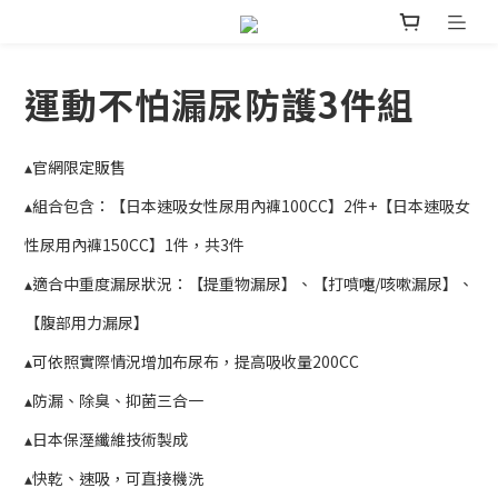
運動不怕漏尿防護3件組
▴官網限定販售
▴組合包含：【日本速吸女性尿用內褲100CC】2件+【日本速吸女
性尿用內褲150CC】1件，共3件
▴適合中重度漏尿狀況：【提重物漏尿】、【打噴嚏/咳嗽漏尿】、
【腹部用力漏尿】
▴可依照實際情況增加布尿布，提高吸收量200CC
▴防漏、除臭、抑菌三合一
▴日本保溼纖維技術製成
▴快乾、速吸，可直接機洗