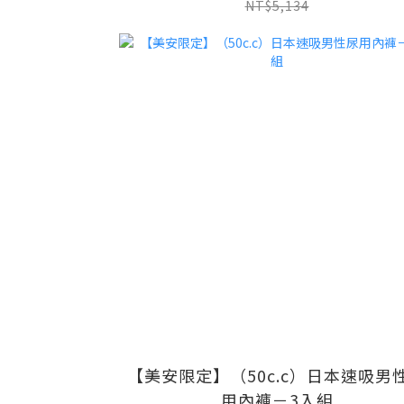
NT$5,134
【美安限定】（50c.c）日本速吸男
用內褲－3入組