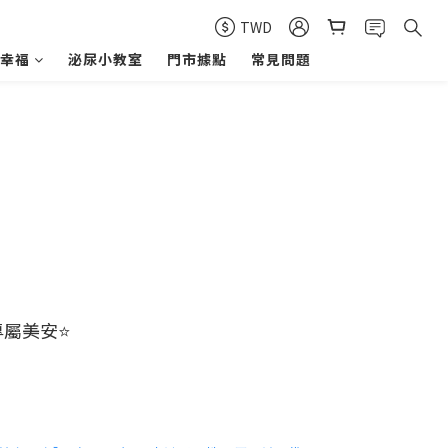
TWD
幸福
泌尿小教室
門市據點
常見問題
專屬美安⭐