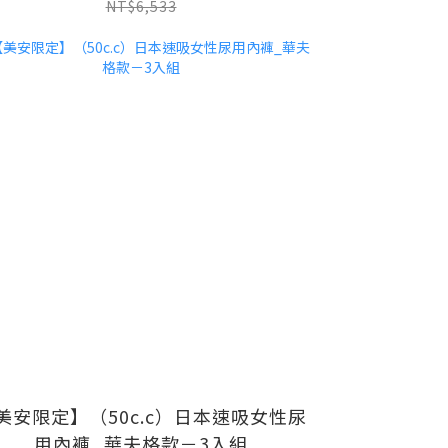
NT$6,533
美安限定】（50c.c）日本速吸女性尿
用內褲_華夫格款－3入組