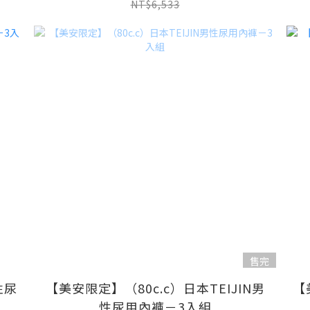
NT$6,533
售完
性尿
【美安限定】（80c.c）日本TEIJIN男
【
性尿用內褲－3入組