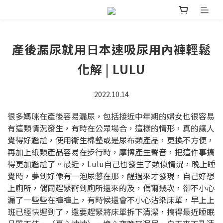
產後漏尿就用日本速吸尿用內褲輕鬆
化解 | LULU
2022.10.14
很多媽咪在產後容易漏尿，包括接近中年期的婦女也很容易
有這類情況發生，有時在公眾場合，這樣的情形，真的讓人
覺得好尷尬，使用衛生棉墊或是尿布類產品，更換不方便，
再加上紙類產品容易在步行時，摩擦產生聲音，把這件事搞
得更加尷尬了。最近，Lulu自己也發生了類似情況，晚上睡
覺時，夢到好像有一泡尿憋在那，醒過來才發現，自己好想
上廁所，偶爾趕緊衝到廁所還來的及，偶爾幾次，卻不小心
漏了一些些在褲褲上，有時候還會不小心沾染床單，早上上
班已經快遲到了，還要趕緊將床單拆下清潔，搞得最近睡眠