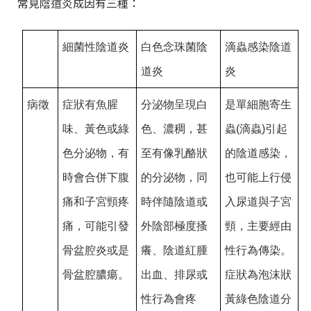
常見陰道炎成因有三種：
細菌性陰道炎
白色念珠菌陰
滴蟲感染陰道
道炎
炎
病徵
症狀有魚腥
分泌物呈現白
是單細胞寄生
味、黃色或綠
色、濃稠，甚
蟲(滴蟲)引起
色分泌物，有
至有像乳酪狀
的陰道感染，
時會合併下腹
的分泌物，同
也可能上行侵
痛和子宮頸疼
時伴隨陰道或
入尿道與子宮
痛，可能引發
外陰部極度搔
頸，主要經由
骨盆腔炎或是
癢、陰道紅腫
性行為傳染。
骨盆腔膿瘍。
出血、排尿或
症狀為泡沫狀
性行為會疼
黃綠色陰道分