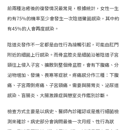
前兩種治癒後的復發情況最常見，根據統計，女性一生
約有75％的機率至少會發生一次陰道黴菌感染，其中約
有45％的人會再度感染。
陰道炎發作不一定都是由性行為接觸引起，可能由肛門
附近的細菌上行感染。而骨盆腔炎是細菌沿著陰道子宮
頸往上侵入子宮、擴散到整個骨盆腔，會有下腹痛、分
泌物增加、發燒、畏寒等症狀。疼痛感分作三種：下腹
痛、子宮兩側疼痛、子宮頸痛。需要與腸胃炎、泌尿道
感染、盲腸炎、大腸激躁症與憩室炎作鑑別診斷。
檢查方式主要是以病史、醫師內診確認或是進行細菌檢
測來確診。病史部分會詢問最後一次月經、性行為狀