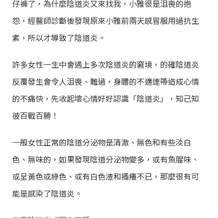
仔褲了，為什麼陰道炎又來找我，小雅很是沮喪的抱
怨，經醫師診斷後發現原來小雅前兩天感冒服用過抗生
素，所以才導致了陰道炎。
許多女性一生中會遇上多次陰道炎的窘境，的確陰道炎
反覆發生會令人沮喪、難過，身體的不適連帶造成心情
的不痛快，先收起壞心情好好認識「陰道炎」，知己知
彼百戰百勝！
一般女性正常的陰道分泌物是清澈、無色和有些淡白
色、無味的，如果發現陰道分泌物變多，或有魚腥味、
或呈黃色或綠色、或有白色渣和搔癢不已，那麼很有可
能是感染了陰道炎。