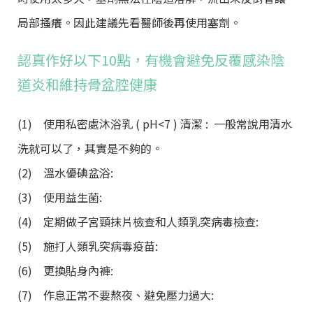
局部搔癢。因此建議先看醫師後再使用塞劑。
認真作好以下10點，有機會避免反覆感染陰
道炎和維持骨盆腔健康
(1) 使用私密處沐浴乳 ( pH<7 ) 清潔 : 一般常說用清水
洗就可以了，其實是不夠的。
(2) 溫水優碘盆浴:
(3) 使用益生菌:
(4) 定期做子宮頸抹片檢查和人類乳突病毒檢查:
(5) 施打人類乳突病毒疫苗:
(6) 更換貼身內褲:
(7) 作息正常不要熬夜、避免壓力過大: