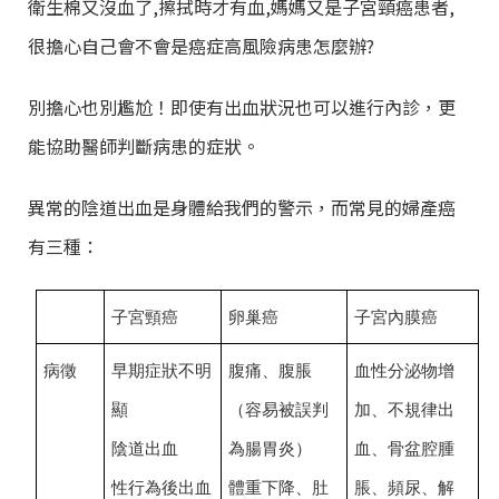
衛生棉又沒血了,擦拭時才有血,媽媽又是子宮頸癌患者,
很擔心自己會不會是癌症高風險病患怎麼辦?
別擔心也別尷尬！即使有出血狀況也可以進行內診，更
能協助醫師判斷病患的症狀。
異常的陰道出血是身體給我們的警示，而常見的婦產癌
有三種：
子宮頸癌
卵巢癌
子宮內膜癌
病徵
早期症狀不明
腹痛、腹脹
血性分泌物增
顯
（容易被誤判
加、不規律出
陰道出血
為腸胃炎）
血、骨盆腔腫
性行為後出血
體重下降、肚
脹、頻尿、解