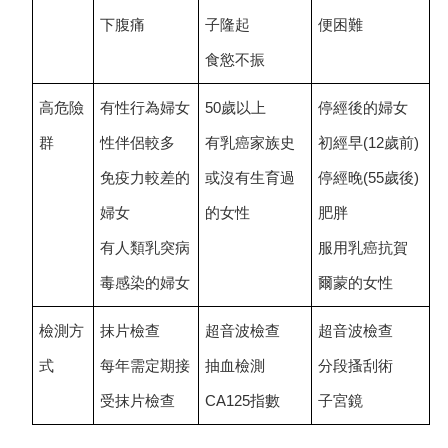
下腹痛
子隆起
便困難
食慾不振
高危險
有性行為婦女
50
歲以上
停經後的婦女
群
性伴侶較多
有乳癌家族史
初經早(12歲前)
免疫力較差的
或沒有生育過
停經晚(55歲後)
婦女
的女性
肥胖
有人類乳突病
服用乳癌抗賀
毒感染的婦女
爾蒙的女性
檢測方
抹片檢查
超音波檢查
超音波檢查
式
每年需定期接
抽血檢測
分段搔刮術
受抹片檢查
CA125指數
子宮鏡